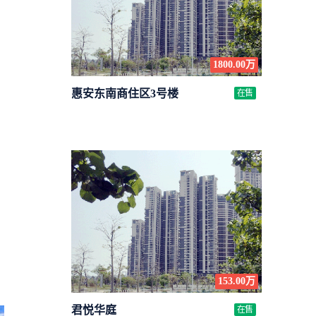
1800.00万
惠安东南商住区3号楼
在售
153.00万
君悦华庭
在售