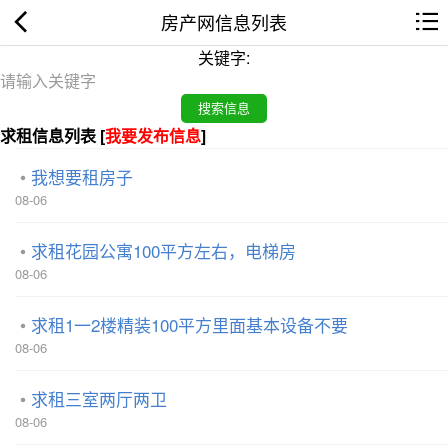
房产网信息列表
关键字:
求租信息列表 [
我要发布信息
]
我想要租房子
08-06
求租花园公寓100平方左右，电梯房
08-06
求租1一2楼精装100平方里面基本设备不要
08-06
求租三室两厅两卫
08-06